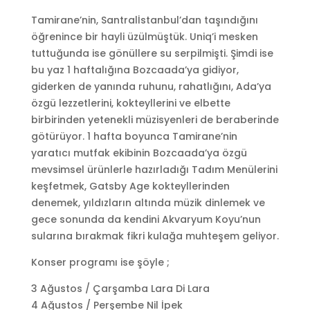
Tamirane’nin, Santralİstanbul’dan taşındığını
öğrenince bir hayli üzülmüştük. Uniq’i mesken
tuttuğunda ise gönüllere su serpilmişti. Şimdi ise
bu yaz 1 haftalığına Bozcaada’ya gidiyor,
giderken de yanında ruhunu, rahatlığını, Ada’ya
özgü lezzetlerini, kokteyllerini ve elbette
birbirinden yetenekli müzisyenleri de beraberinde
götürüyor. 1 hafta boyunca Tamirane’nin
yaratıcı mutfak ekibinin Bozcaada’ya özgü
mevsimsel ürünlerle hazırladığı Tadım Menülerini
keşfetmek, Gatsby Age kokteyllerinden
denemek, yıldızların altında müzik dinlemek ve
gece sonunda da kendini Akvaryum Koyu’nun
sularına bırakmak fikri kulağa muhteşem geliyor.
Konser programı ise şöyle ;
3 Ağustos / Çarşamba Lara Di Lara
4 Ağustos / Perşembe Nil İpek