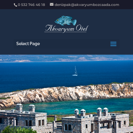
0 532 746 46 18
denizpak@akvaryumbozcaada.com
Select Page