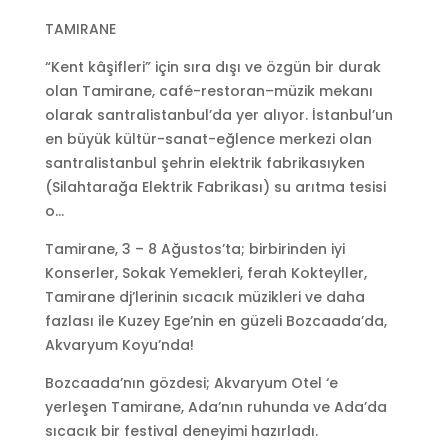
TAMIRANE
“Kent kâşifleri” için sıra dışı ve özgün bir durak
olan Tamirane, café-restoran–müzik mekanı
olarak santralistanbul’da yer alıyor. İstanbul’un
en büyük kültür-sanat-eğlence merkezi olan
santralistanbul şehrin elektrik fabrikasıyken
(Silahtarağa Elektrik Fabrikası) su arıtma tesisi
o…
Tamirane, 3 – 8 Ağustos’ta; birbirinden iyi
Konserler, Sokak Yemekleri, ferah Kokteyller,
Tamirane dj’lerinin sıcacık müzikleri ve daha
fazlası ile Kuzey Ege’nin en güzeli Bozcaada’da,
Akvaryum Koyu’nda!
Bozcaada’nın gözdesi; Akvaryum Otel ‘e
yerleşen Tamirane, Ada’nın ruhunda ve Ada’da
sıcacık bir festival deneyimi hazırladı.