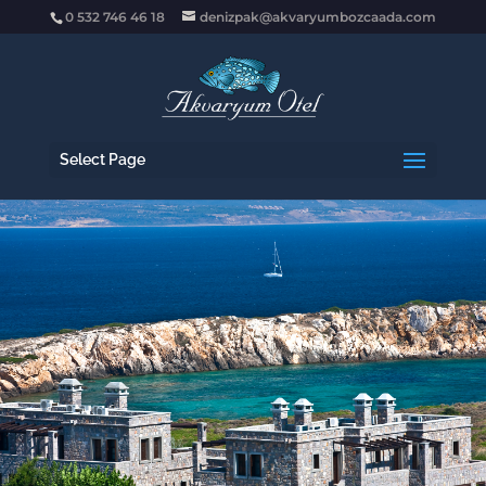
0 532 746 46 18
denizpak@akvaryumbozcaada.com
Select Page