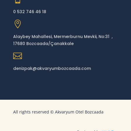
0 532 746 46 18

Alaybey Mahallesi, Mermerburnu Mevkii, No:31 ,
17680 Bozcaada/Çanakkale

denizpak@akvaryumbozcaada.com
All rights reserved © Akvaryum Otel Bozcaada