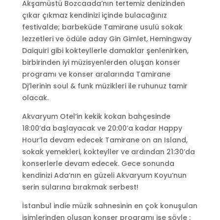
Akşamüstü Bozcaada’nın tertemiz denizinden
çıkar çıkmaz kendinizi içinde bulacağınız
festivalde; barbeküde Tamirane usulü sokak
lezzetleri ve ödüle aday Gin Gimlet, Hemingway
Daiquiri gibi kokteyllerle damaklar şenlenirken,
birbirinden iyi müzisyenlerden oluşan konser
programı ve konser aralarında Tamirane
Dj’lerinin soul & funk müzikleri ile ruhunuz tamir
olacak.
Akvaryum Otel’in kekik kokan bahçesinde
18:00’da başlayacak ve 20:00’a kadar Happy
Hour’la devam edecek Tamirane on an Island,
sokak yemekleri, kokteyller ve ardından 21:30’da
konserlerle devam edecek. Gece sonunda
kendinizi Ada’nın en güzeli Akvaryum Koyu’nun
serin sularına bırakmak serbest!
İstanbul indie müzik sahnesinin en çok konuşulan
isimlerinden oluşan konser programı ise şöyle ;